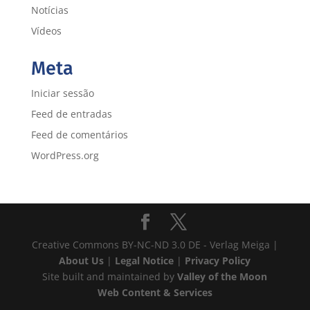
Notícias
Vídeos
Meta
Iniciar sessão
Feed de entradas
Feed de comentários
WordPress.org
Creative Commons BY-NC-ND 3.0 DE - Verlag Meiga |
About Us
|
Legal Notice
|
Privacy Policy
Site built and maintained by
Valley of the Moon
Web Content & Services