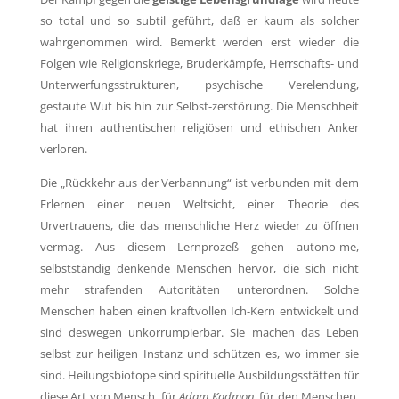
so total und so subtil geführt, daß er kaum als solcher
wahrgenommen wird. Bemerkt werden erst wieder die
Folgen wie Religionskriege, Bruderkämpfe, Herrschafts- und
Unterwerfungsstrukturen, psychische Verelendung,
gestaute Wut bis hin zur Selbst-zerstörung. Die Menschheit
hat ihren authentischen religiösen und ethischen Anker
verloren.
Die „Rückkehr aus der Verbannung“ ist verbunden mit dem
Erlernen einer neuen Weltsicht, einer Theorie des
Urvertrauens, die das menschliche Herz wieder zu öffnen
vermag. Aus diesem Lernprozeß gehen autono-me,
selbstständig denkende Menschen hervor, die sich nicht
mehr strafenden Autoritäten unterordnen. Solche
Menschen haben einen kraftvollen Ich-Kern entwickelt und
sind deswegen unkorrumpierbar. Sie machen das Leben
selbst zur heiligen Instanz und schützen es, wo immer sie
sind. Heilungsbiotope sind spirituelle Ausbildungsstätten für
diese Art von Mensch, für
Adam Kadmon,
für den Menschen,