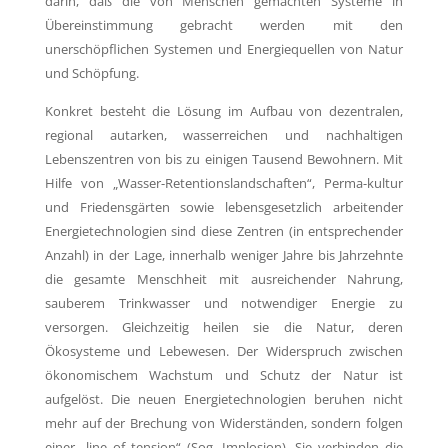
darin, daß die von Menschen gemachten Systeme in
Übereinstimmung gebracht werden mit den
unerschöpflichen Systemen und Energiequellen von Natur
und Schöpfung.
Konkret besteht die Lösung
im Aufbau von dezentralen,
regional autarken, wasserreichen und nachhaltigen
Lebenszentren von bis zu einigen Tausend Bewohnern. Mit
Hilfe von „Wasser-Retentionslandschaften“, Perma-kultur
und Friedensgärten sowie lebensgesetzlich arbeitender
Energietechnologien sind diese Zentren (in entsprechender
Anzahl) in der Lage, innerhalb weniger Jahre bis Jahrzehnte
die gesamte Menschheit mit ausreichender Nahrung,
sauberem Trinkwasser und notwendiger Energie zu
versorgen. Gleichzeitig heilen sie die Natur, deren
Ökosysteme und Lebewesen. Der Widerspruch zwischen
ökonomischem Wachstum und Schutz der Natur ist
aufgelöst. Die neuen Energietechnologien beruhen nicht
mehr auf der Brechung von Widerständen, sondern folgen
einer „line of tension“ (Sog, Implosion). Sie verbinden die